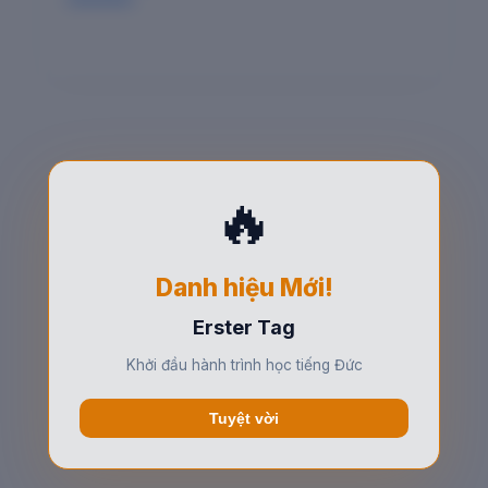
🔥
Danh hiệu Mới!
Erster Tag
Khởi đầu hành trình học tiếng Đức
Tuyệt vời