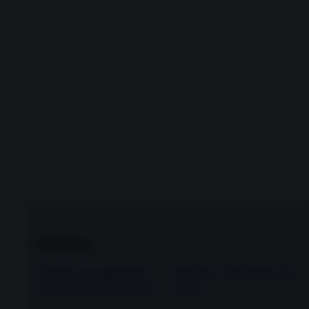
Mới đăng
5 bước sau giúp Bạn
Bài học 1. Bắt đầu: Xin
học tiếng Đức tốt hơn
chào