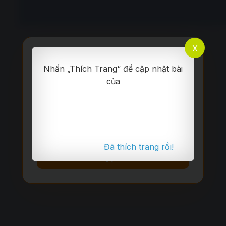
X
🔥
Nhấn „Thích Trang“ để cập nhật bài
của
Danh hiệu Mới!
Erster Tag
Khởi đầu hành trình học tiếng Đức
Đã thích trang rồi!
Tuyệt vời