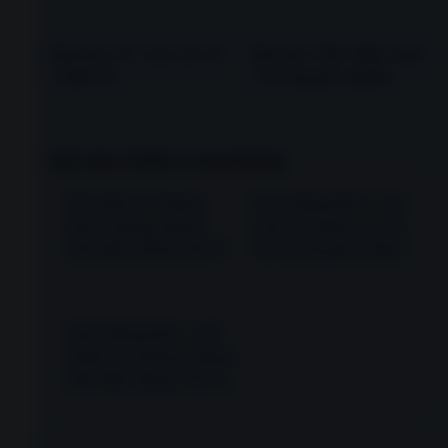
Bài học 10. Con số: từ
Bài học 109. Máy tính:
0 đến 10
Từ chuyên ngành
Bài xem nhiều trong tháng
50 danh từ tiếng
Học tiếng Đức: các
Đức thông dụng
cụm từ phản xạ tức
bắt đầu bằng chữ P
thì trong giao tiếp
hàng ngày
Học tiếng Đức: các
danh từ thông dụng
bắt đầu bằng chữ Q