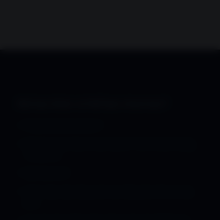
Bài học khác có thể bạn chưa học?
›
Prapositionabverbien 1
›
Mot Vai Cach Noi Vi Von Va An Y Voi Tu Rot Trong
Tieng Duc
›
Synonyme 2
›
Cách sắp xếp đúng một câu tiếng Đức khi có câu
phụ